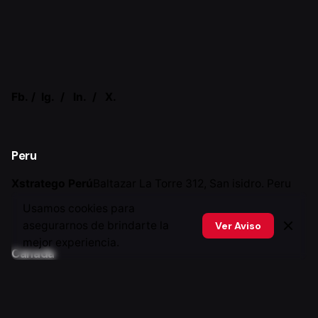
Fb.
/
Ig.
/
In.
/
X.
Peru
Xstratego Perú
Baltazar La Torre 312, San isidro. Peru
Usamos cookies para
asegurarnos de brindarte la
Ver Aviso
mejor experiencia.
Canada
Xstratego Canada
46306 Cessna Dr Chilliwack, BC V2P
7W3 Canada