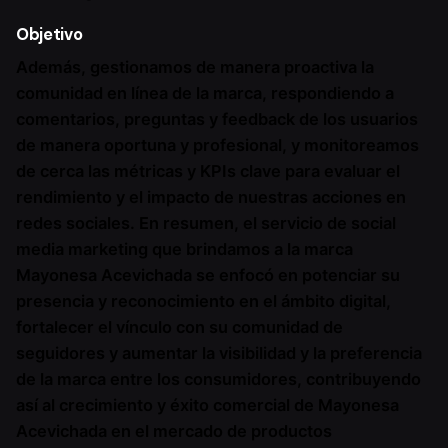
Objetivo
Además, gestionamos de manera proactiva la
comunidad en línea de la marca, respondiendo a
comentarios, preguntas y feedback de los usuarios
de manera oportuna y profesional, y monitoreamos
de cerca las métricas y KPIs clave para evaluar el
rendimiento y el impacto de nuestras acciones en
redes sociales. En resumen, el servicio de social
media marketing que brindamos a la marca
Mayonesa Acevichada se enfocó en potenciar su
presencia y reconocimiento en el ámbito digital,
fortalecer el vínculo con su comunidad de
seguidores y aumentar la visibilidad y la preferencia
de la marca entre los consumidores, contribuyendo
así al crecimiento y éxito comercial de Mayonesa
Acevichada en el mercado de productos