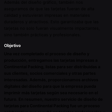
Además del diseño gráfico, también nos
aseguramos de que las tarjetas fueran de alta
calidad y estuvieran impresas en materiales
duraderos y atractivos. Esto garantizaba que las
tarjetas no solo fueran visualmente impactantes,
sino también prácticas y profesionales.
Objetivo
Una vez completado el proceso de diseño y
producción, entregamos las tarjetas impresas a
Continental Packing, listas para ser distribuidas a
sus clientes, socios comerciales y otras partes
interesadas. Además, proporcionamos archivos
digitales del diseño para que la empresa pueda
imprimir más tarjetas según sea necesario en el
futuro. En resumen, nuestro servicio de diseño de
tarjetas para Continental Packing fue un proceso