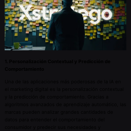
1. Personalización Contextual y Predicción de
Comportamiento
Una de las aplicaciones más poderosas de la IA en
el marketing digital es la personalización contextual
y la predicción de comportamiento. Gracias a
algoritmos avanzados de aprendizaje automático, las
marcas pueden analizar grandes cantidades de
datos para entender el comportamiento del
consumidor y predecir sus necesidades y