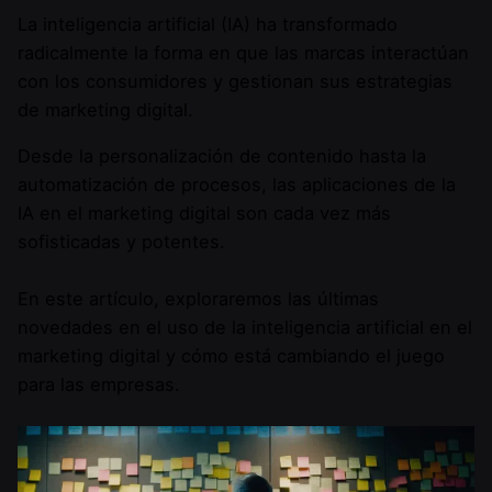
La inteligencia artificial (IA) ha transformado
radicalmente la forma en que las marcas interactúan
con los consumidores y gestionan sus estrategias
de marketing digital.
Desde la personalización de contenido hasta la
automatización de procesos, las aplicaciones de la
IA en el marketing digital son cada vez más
sofisticadas y potentes.
En este artículo, exploraremos las últimas
novedades en el uso de la inteligencia artificial en el
marketing digital y cómo está cambiando el juego
para las empresas.