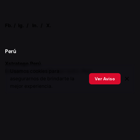
Fb.
/
Ig.
/
In.
/
X.
Perú
Xstratego Perú
Baltazar La Torre 312, San isidro. Perú
Usamos cookies para
asegurarnos de brindarte la
Ver Aviso
mejor experiencia.
Canada
Xstratego Canada
46306 Cessna Dr Chilliwack, BC V2P 7W3 Canada